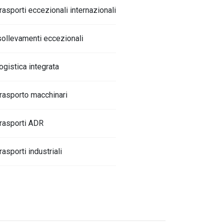
trasporti eccezionali internazionali
sollevamenti eccezionali
logistica integrata
trasporto macchinari
trasporti ADR
trasporti industriali