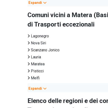
Espandi
Trasporti nazionali
Trasporti ecologici
Comuni vicini a
Matera
(
Basi
Trasporti eccezionali Italia
di
Trasporti eccezionali
Trasporti conto terzi
Trasporti autoveicoli
Lagonegro
Spedizionieri marittimi
Nova Siri
Spedizionieri doganali
Scanzano Jonico
Corrieri espresso
Lauria
Spedizionieri internazionali
Maratea
Trasporti groupage
Pisticci
Trasporti collettame
Melfi
Trasporto bancali
Policoro
Espandi
Trasporto bestiame
Potenza
Trasporto macchinari
Elenco delle regioni e dei c
Trasporti centinati