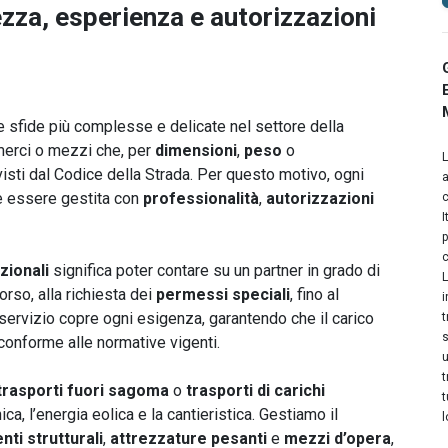
ezza, esperienza e autorizzazioni
 sfide più complesse e delicate nel settore della
 merci o mezzi che, per
dimensioni
,
peso
o
evisti dal Codice della Strada. Per questo motivo, ogni
a
ve essere gestita con
professionalità
,
autorizzazioni
c
I
p
c
zionali
significa poter contare su un partner in grado di
L
orso, alla richiesta dei
permessi speciali
, fino al
i
o servizio copre ogni esigenza, garantendo che il carico
t
s
 conforme alle normative vigenti.
u
t
trasporti fuori sagoma
o
trasporti di carichi
t
ica, l’energia eolica e la cantieristica. Gestiamo il
l
ti strutturali
,
attrezzature pesanti
e
mezzi d’opera
,