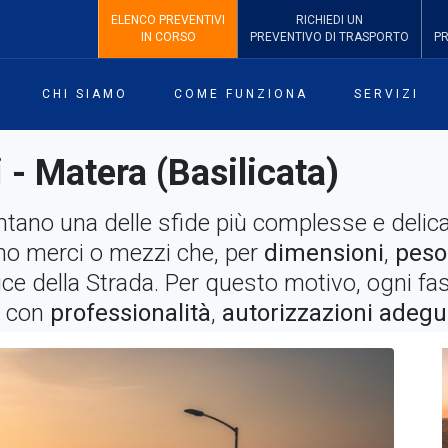
ELENCO PREVENTIVI
RICHIEDI
UN
IN CORSO
PREVENTIVO
DI TRASPORTO
P
CHI SIAMO
COME FUNZIONA
SERVIZI
 - Matera (Basilicata)
ano una delle sfide più complesse e delicate
ano merci o mezzi che, per
dimensioni
,
peso
ice della Strada. Per questo motivo, ogni fas
a con
professionalità
,
autorizzazioni adegu