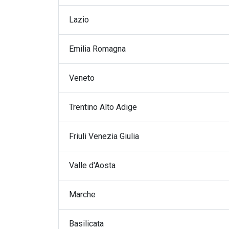
Logistica merci
Lazio
Logistica hi tech
Logistica fresco refrigerato
Emilia Romagna
Veneto
Trentino Alto Adige
Friuli Venezia Giulia
Valle d'Aosta
Marche
Basilicata