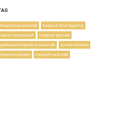
TAG
trasporti eccezionali
trasporti fuori sagoma
carichi eccezionali
trasporti speciali
permessi trasporti eccezionali
scorte tecniche
trasporti pesanti
trasporti nazionali