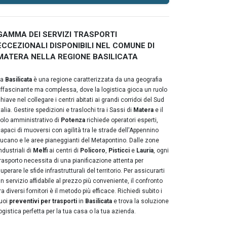
GAMMA DEI SERVIZI TRASPORTI
ECCEZIONALI DISPONIBILI NEL COMUNE DI
MATERA NELLA REGIONE BASILICATA
La
Basilicata
è una regione caratterizzata da una geografia
ffascinante ma complessa, dove la logistica gioca un ruolo
hiave nel collegare i centri abitati ai grandi corridoi del Sud
talia. Gestire spedizioni e traslochi tra i Sassi di
Matera
e il
olo amministrativo di
Potenza
richiede operatori esperti,
apaci di muoversi con agilità tra le strade dell'Appennino
ucano e le aree pianeggianti del Metapontino. Dalle zone
ndustriali di
Melfi
ai centri di
Policoro
,
Pisticci
e
Lauria
, ogni
rasporto necessita di una pianificazione attenta per
uperare le sfide infrastrutturali del territorio. Per assicurarti
n servizio affidabile al prezzo più conveniente, il confronto
ra diversi fornitori è il metodo più efficace. Richiedi subito i
uoi
preventivi per trasporti
in
Basilicata
e trova la soluzione
ogistica perfetta per la tua casa o la tua azienda.