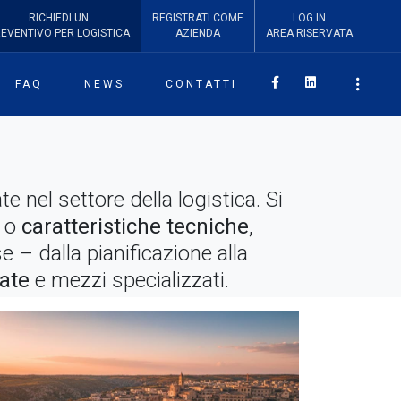
RICHIEDI
UN
REGISTRATI COME
LOG IN
REVENTIVO
PER LOGISTICA
AZIENDA
AREA RISERVATA
Facebook
Linkedin
FAQ
NEWS
CONTATTI
 nel settore della logistica. Si
o
caratteristiche tecniche
,
e – dalla pianificazione alla
ate
e mezzi specializzati.