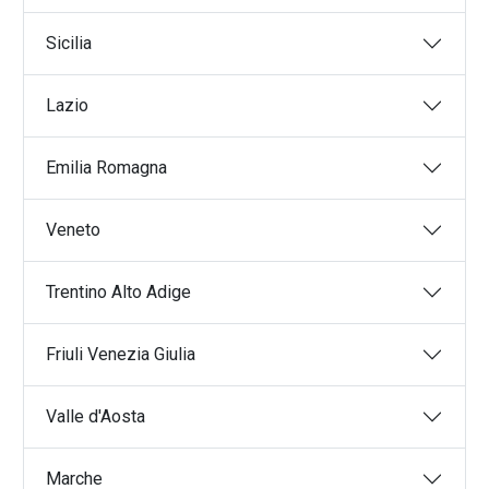
Movimentazioni Industriali
Desio
Sollevamenti eccezionali
Sicilia
Rozzano
Logistica integrata
Cantù
Trasporti ADR
Lazio
Voghera
Logistica merci
Saronno
Logistica hi tech
Emilia Romagna
Limone sul Garda
Logistica fresco refrigerato
Sirmione
Veneto
Livigno
Gardone Riviera
Trentino Alto Adige
Friuli Venezia Giulia
Valle d'Aosta
Marche