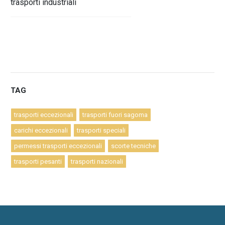
trasporti industriali
TAG
trasporti eccezionali
trasporti fuori sagoma
carichi eccezionali
trasporti speciali
permessi trasporti eccezionali
scorte tecniche
trasporti pesanti
trasporti nazionali