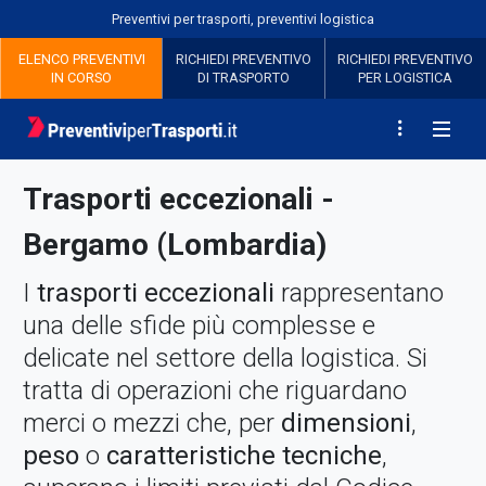
Preventivi per trasporti, preventivi logistica
ELENCO PREVENTIVI
RICHIEDI
PREVENTIVO
RICHIEDI
PREVENTIVO
IN CORSO
DI TRASPORTO
PER LOGISTICA
Trasporti eccezionali -
Bergamo (Lombardia)
I
trasporti eccezionali
rappresentano
una delle sfide più complesse e
delicate nel settore della logistica. Si
tratta di operazioni che riguardano
merci o mezzi che, per
dimensioni
,
peso
o
caratteristiche tecniche
,