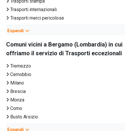
Trasporti stampa
Trasporti internazionali
Trasporti merci pericolose
Trasporti farmaci
Espandi
Trasporti nazionali
Trasporti ecologici
Comuni vicini a
Bergamo
(
Lombardia
) in cui
Trasporti eccezionali Italia
offriamo il servizio di
Trasporti eccezionali
Trasporti conto terzi
Tremezzo
Trasporti autoveicoli
Cernobbio
Spedizionieri marittimi
Milano
Spedizionieri doganali
Brescia
Corrieri espresso
Monza
Spedizionieri internazionali
Como
Trasporti groupage
Busto Arsizio
Trasporti collettame
Sesto San Giovanni
Trasporto bancali
Espandi