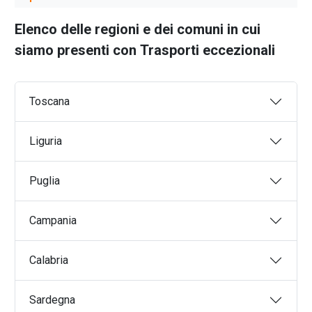
Spoleto
Trasporto bestiame
Città di Castello
Elenco delle regioni e dei comuni in cui
Trasporto macchinari
Foligno
siamo presenti con
Trasporti eccezionali
Trasporti centinati
Terni
Trasporti alimentari
Perugia
Trasporti speciali
Toscana
Trasporti fluviali
Trasporti marittimi
Liguria
Trasporti ferroviari
Trasporti rifiuti
Puglia
Logistica magazzino
Trasporti piani mobili
Campania
Trasporti celle frigo
Trasporti box frigo
Calabria
Trasporto yacht
Noleggio autogru
Sardegna