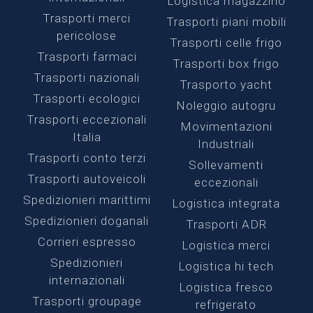
Logistica magazzino
Trasporti merci
Trasporti piani mobili
pericolose
Trasporti celle frigo
Trasporti farmaci
Trasporti box frigo
Trasporti nazionali
Trasporto yacht
Trasporti ecologici
Noleggio autogru
Trasporti eccezionali
Movimentazioni
Italia
Industriali
Trasporti conto terzi
Sollevamenti
Trasporti autoveicoli
eccezionali
Spedizionieri marittimi
Logistica integrata
Spedizionieri doganali
Trasporti ADR
Corrieri espresso
Logistica merci
Spedizionieri
Logistica hi tech
internazionali
Logistica fresco
Trasporti groupage
refrigerato