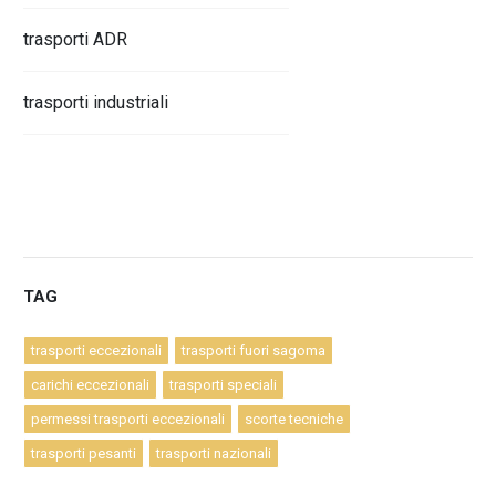
trasporti ADR
trasporti industriali
TAG
trasporti eccezionali
trasporti fuori sagoma
carichi eccezionali
trasporti speciali
permessi trasporti eccezionali
scorte tecniche
trasporti pesanti
trasporti nazionali