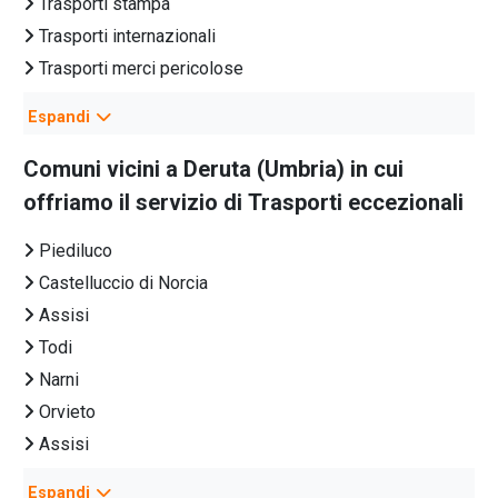
Trasporti stampa
Trasporti internazionali
Trasporti merci pericolose
Trasporti farmaci
Espandi
Trasporti nazionali
Trasporti ecologici
Comuni vicini a
Deruta
(
Umbria
) in cui
Trasporti eccezionali Italia
offriamo il servizio di
Trasporti eccezionali
Trasporti conto terzi
Piediluco
Trasporti autoveicoli
Castelluccio di Norcia
Spedizionieri marittimi
Assisi
Spedizionieri doganali
Todi
Corrieri espresso
Narni
Spedizionieri internazionali
Orvieto
Trasporti groupage
Assisi
Trasporti collettame
Gubbio
Trasporto bancali
Espandi