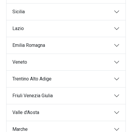
Movimentazioni Industriali
Sollevamenti eccezionali
Sicilia
Logistica integrata
Trasporti ADR
Lazio
Logistica merci
Logistica hi tech
Emilia Romagna
Logistica fresco refrigerato
Veneto
Trentino Alto Adige
Friuli Venezia Giulia
Valle d'Aosta
Marche