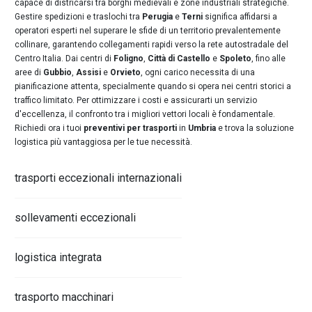
capace di districarsi tra borghi medievali e zone industriali strategiche.
Gestire spedizioni e traslochi tra
Perugia
e
Terni
significa affidarsi a
operatori esperti nel superare le sfide di un territorio prevalentemente
collinare, garantendo collegamenti rapidi verso la rete autostradale del
Centro Italia. Dai centri di
Foligno
,
Città di Castello
e
Spoleto
, fino alle
aree di
Gubbio
,
Assisi
e
Orvieto
, ogni carico necessita di una
pianificazione attenta, specialmente quando si opera nei centri storici a
traffico limitato. Per ottimizzare i costi e assicurarti un servizio
d'eccellenza, il confronto tra i migliori vettori locali è fondamentale.
Richiedi ora i tuoi
preventivi per trasporti
in
Umbria
e trova la soluzione
logistica più vantaggiosa per le tue necessità.
trasporti eccezionali internazionali
sollevamenti eccezionali
logistica integrata
trasporto macchinari