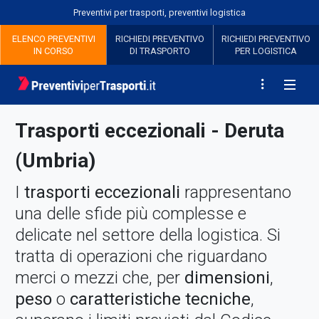
Preventivi per trasporti, preventivi logistica
ELENCO PREVENTIVI
RICHIEDI
PREVENTIVO
RICHIEDI
PREVENTIVO
IN CORSO
DI TRASPORTO
PER LOGISTICA
Trasporti eccezionali - Deruta
(Umbria)
I
trasporti eccezionali
rappresentano
una delle sfide più complesse e
delicate nel settore della logistica. Si
tratta di operazioni che riguardano
merci o mezzi che, per
dimensioni
,
peso
o
caratteristiche tecniche
,