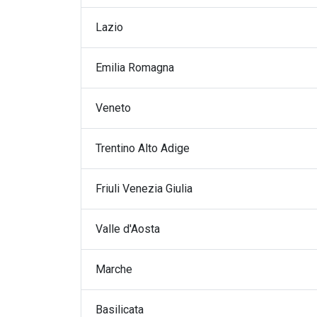
Logistica merci
Lazio
Logistica hi tech
Logistica fresco refrigerato
Emilia Romagna
Veneto
Trentino Alto Adige
Friuli Venezia Giulia
Valle d'Aosta
Marche
Basilicata