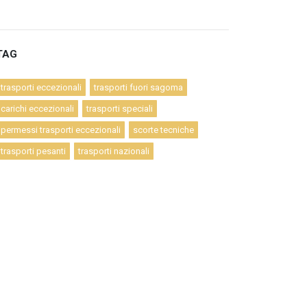
TAG
trasporti eccezionali
trasporti fuori sagoma
carichi eccezionali
trasporti speciali
permessi trasporti eccezionali
scorte tecniche
trasporti pesanti
trasporti nazionali