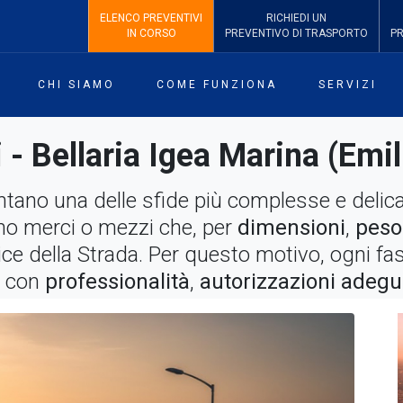
ELENCO PREVENTIVI
RICHIEDI
UN
IN CORSO
PREVENTIVO
DI TRASPORTO
P
CHI SIAMO
COME FUNZIONA
SERVIZI
i - Bellaria Igea Marina (Em
ano una delle sfide più complesse e delicate
ano merci o mezzi che, per
dimensioni
,
peso
ice della Strada. Per questo motivo, ogni fas
a con
professionalità
,
autorizzazioni adegu