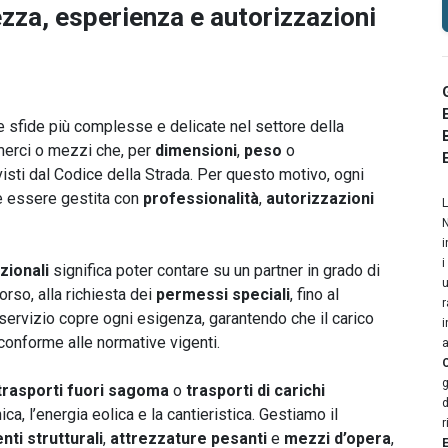
ezza, esperienza e autorizzazioni
 sfide più complesse e delicate nel settore della
 merci o mezzi che, per
dimensioni
,
peso
o
evisti dal Codice della Strada. Per questo motivo, ogni
ve essere gestita con
professionalità
,
autorizzazioni
L
N
i
i
zionali
significa poter contare su un partner in grado di
u
orso, alla richiesta dei
permessi speciali
, fino al
r
o servizio copre ogni esigenza, garantendo che il carico
i
 conforme alle normative vigenti.
a
g
trasporti fuori sagoma
o
trasporti di carichi
d
ica, l’energia eolica e la cantieristica. Gestiamo il
r
ti strutturali
,
attrezzature pesanti
e
mezzi d’opera
,