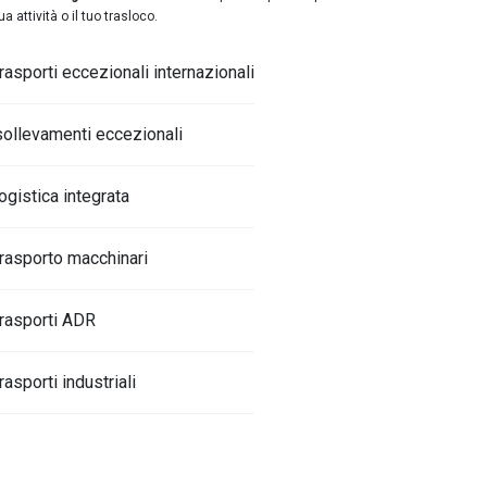
ua attività o il tuo trasloco.
trasporti eccezionali internazionali
sollevamenti eccezionali
logistica integrata
trasporto macchinari
trasporti ADR
trasporti industriali