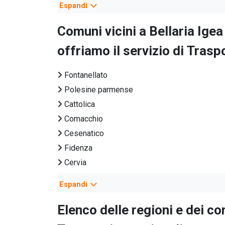
Espandi
Trasporti nazionali
Trasporti ecologici
Comuni vicini a
Bellaria Ige
Trasporti eccezionali Italia
offriamo il servizio di
Traspo
Trasporti conto terzi
Trasporti autoveicoli
Fontanellato
Spedizionieri marittimi
Polesine parmense
Spedizionieri doganali
Cattolica
Corrieri espresso
Comacchio
Spedizionieri internazionali
Cesenatico
Trasporti groupage
Fidenza
Trasporti collettame
Cervia
Trasporto bancali
Riccione
Espandi
Trasporto bestiame
Sassuolo
Trasporto macchinari
Faenza
Elenco delle regioni e dei c
Trasporti centinati
Imola