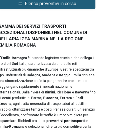
Elenco preventivi in corso
GAMMA DEI SERVIZI TRASPORTI
ECCEZIONALI DISPONIBILI NEL COMUNE DI
BELLARIA IGEA MARINA NELLA REGIONE
EMILIA ROMAGNA
'
Emilia-Romagna
è lo snodo logistico cruciale che collega il
ord e il Sud Italia, caratterizzato da una delle reti
nfrastrutturali più dinamiche d'Europa. Gestire spedizioni tra
 poli industriali di
Bologna
,
Modena
e
Reggio Emilia
richiede
na sincronizzazione perfetta per garantire che le merci
aggiungano rapidamente i mercati nazionali e
nternazionali. Dalla riviera di
Rimini
,
Riccione
e
Ravenna
fino
i centri produttivi di
Parma
,
Piacenza
,
Ferrara
e
Forlì-
Cesena
, ogni tratta necessita di trasportatori affidabili in
rado di ottimizzare tempi e costi. Per assicurarti un servizio
'eccellenza, confrontare le tariffe è il modo migliore per
isparmiare. Richiedi ora i tuoi
preventivi per trasporti
in
Emilia-Romagna
e seleziona l'offerta più competitiva per la