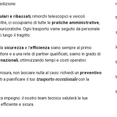
edizione.
t
ari e ribassati
, rimorchi telescopici e veicoli
ltre, ci occupiamo di tutte le
pratiche amministrative
,
burocratiche. Ogni trasporto viene seguito da personale
 lungo il tragitto.
 la
sicurezza
e l’
efficienza
siano sempre al primo
ore e a una rete di partner qualificati, siamo in grado di
rnazionali
, ottimizzando tempi e costi operativi.
sura, non lasciare nulla al caso: richiedi un
preventivo
trasporto eccezionale
 a pianificare il tuo
con la
 impegno: il nostro team tecnico valuterà le tue
efficiente e sicura.