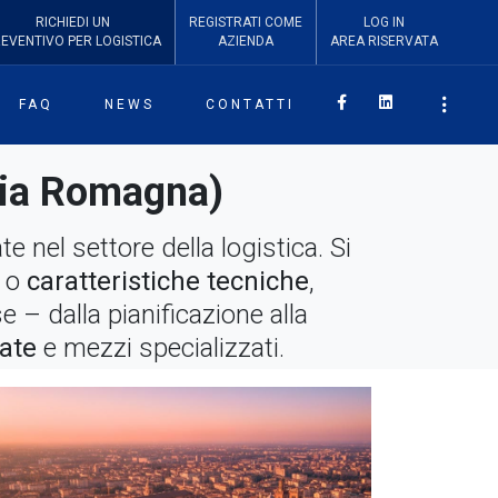
RICHIEDI
UN
REGISTRATI COME
LOG IN
REVENTIVO
PER LOGISTICA
AZIENDA
AREA RISERVATA
Facebook
Linkedin
FAQ
NEWS
CONTATTI
ilia Romagna)
 nel settore della logistica. Si
o
caratteristiche tecniche
,
e – dalla pianificazione alla
ate
e mezzi specializzati.