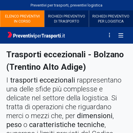
Preventivi per trasporti, preventivi logistica
ELENCO PREVENTIVI
RICHIEDI
PREVENTIVO
RICHIEDI
PREVENTIVO
IN CORSO
DI TRASPORTO
PER LOGISTICA
Trasporti eccezionali - Bolzano
(Trentino Alto Adige)
I
trasporti eccezionali
rappresentano
una delle sfide più complesse e
delicate nel settore della logistica. Si
tratta di operazioni che riguardano
merci o mezzi che, per
dimensioni
,
peso
o
caratteristiche tecniche
,