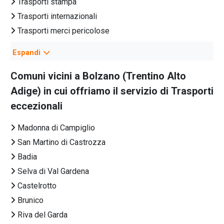
Trasporti stampa
Trasporti internazionali
Trasporti merci pericolose
Trasporti farmaci
Espandi
Trasporti nazionali
Trasporti ecologici
Comuni vicini a
Bolzano
(
Trentino Alto
Trasporti eccezionali Italia
Adige
) in cui offriamo il servizio di
Trasporti
Trasporti conto terzi
eccezionali
Trasporti autoveicoli
Madonna di Campiglio
Spedizionieri marittimi
San Martino di Castrozza
Spedizionieri doganali
Badia
Corrieri espresso
Selva di Val Gardena
Spedizionieri internazionali
Castelrotto
Trasporti groupage
Brunico
Trasporti collettame
Riva del Garda
Trasporto bancali