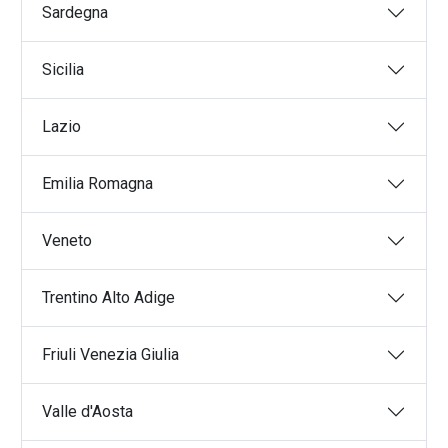
Movimentazioni Industriali
Sardegna
Sollevamenti eccezionali
Logistica integrata
Sicilia
Trasporti ADR
Logistica merci
Lazio
Logistica hi tech
Logistica fresco refrigerato
Emilia Romagna
Veneto
Trentino Alto Adige
Friuli Venezia Giulia
Valle d'Aosta