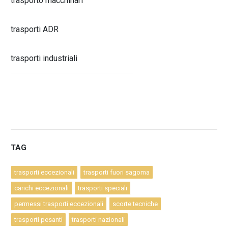
trasporto macchinari
trasporti ADR
trasporti industriali
TAG
trasporti eccezionali
trasporti fuori sagoma
carichi eccezionali
trasporti speciali
permessi trasporti eccezionali
scorte tecniche
trasporti pesanti
trasporti nazionali