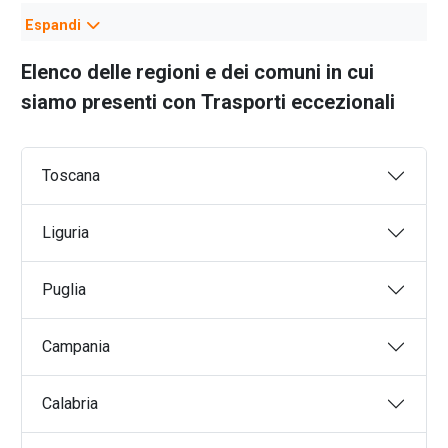
Vipiteno
Trasporto bestiame
Espandi
Ortisei
Trasporto macchinari
Elenco delle regioni e dei comuni in cui
Trasporti centinati
siamo presenti con
Trasporti eccezionali
Trasporti alimentari
Trasporti speciali
Trasporti fluviali
Toscana
Trasporti marittimi
Trasporti ferroviari
Liguria
Trasporti rifiuti
Logistica magazzino
Puglia
Trasporti piani mobili
Trasporti celle frigo
Campania
Trasporti box frigo
Trasporto yacht
Calabria
Noleggio autogru