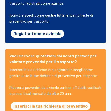
trasporto registrati come azienda.
Iscriviti e scegli come gestire tutte le tue richieste di
preventivo per trasporto.
Registrati come azienda
Vuoi ricevere quotazioni dai nostri partner per
valutare preventivi per il trasporto?
Inserisci la tua richiesta ora, registrati e scegli come
gestire tutte le tue richieste di preventivo per trasporto.
Riceverai preventivi da aziende partner affidabili, verificati
e presenti sul mercato da oltre 20 anni.
Inserisci la tua richiesta di preventivo