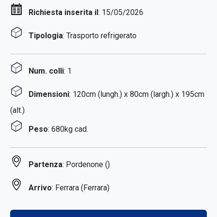
Richiesta inserita il
: 15/05/2026
Tipologia
: Trasporto refrigerato
Num. colli
: 1
Dimensioni
: 120cm (lungh.) x 80cm (largh.) x 195cm
(alt.)
Peso
: 680kg cad.
Partenza
: Pordenone ()
Arrivo
: Ferrara (Ferrara)